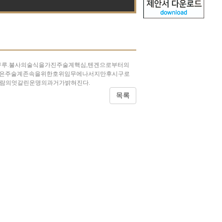
구루.불사의술식을가진주술계핵심,텐겐으로부터의
사람은주술계존속을위한호위임무에나서지만후시구로
사람의엇갈린운명의과거가밝혀진다.