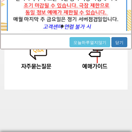
오늘하루열지않기
닫기