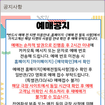
드림픽쳐스
공지사항
예매전 필독사항
로그인
홈