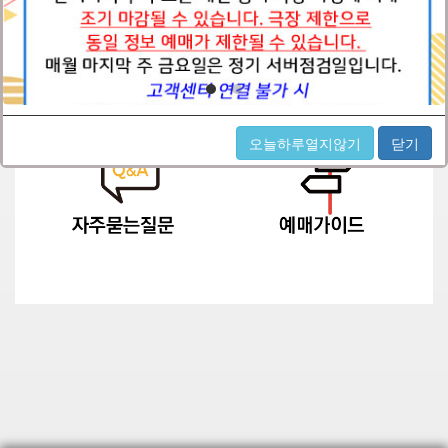
오늘하루열지않기
닫기