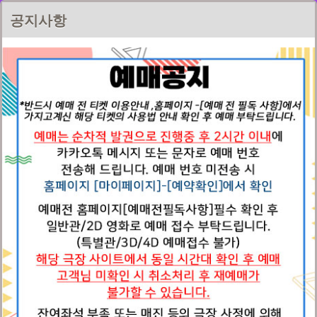
드림픽쳐스
공지사항
예매전 필독사항
로그인
홈